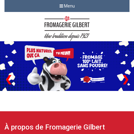
Menu
❮
❯
À propos de Fromagerie Gilbert